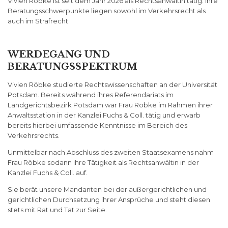
Vivien Röbke ist seit dem Jahr 2026 als Rechtsanwältin tätig. Ihre
Beratungsschwerpunkte liegen sowohl im Verkehrsrecht als
auch im Strafrecht.
WERDEGANG UND
BERATUNGSSPEKTRUM
Vivien Röbke studierte Rechtswissenschaften an der Universität
Potsdam. Bereits während ihres Referendariats im
Landgerichtsbezirk Potsdam war Frau Röbke im Rahmen ihrer
Anwaltsstation in der Kanzlei Fuchs & Coll. tätig und erwarb
bereits hierbei umfassende Kenntnisse im Bereich des
Verkehrsrechts.
Unmittelbar nach Abschluss des zweiten Staatsexamens nahm
Frau Röbke sodann ihre Tätigkeit als Rechtsanwältin in der
Kanzlei Fuchs & Coll. auf.
Sie berät unsere Mandanten bei der außergerichtlichen und
gerichtlichen Durchsetzung ihrer Ansprüche und steht diesen
stets mit Rat und Tat zur Seite.