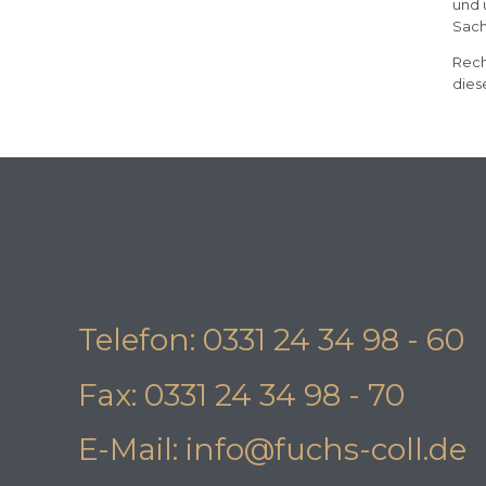
und 
Sach
Rech
diese
Telefon: 0331 24 34 98 - 60
Fax: 0331 24 34 98 - 70
E-Mail: info@fuchs-coll.de