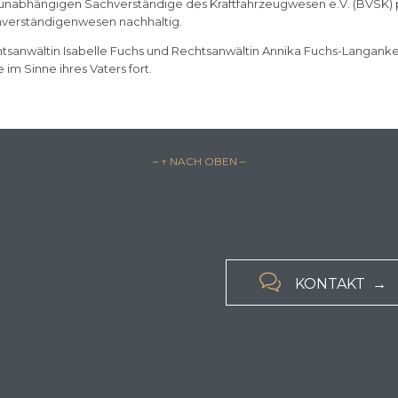
unabhängigen Sachverständige des Kraftfahrzeugwesen e.V. (BVSK) 
verständigenwesen nachhaltig.
tsanwältin Isabelle Fuchs und Rechtsanwältin Annika Fuchs-Langanke
 im Sinne ihres Vaters fort.
– ↑ NACH OBEN –

KONTAKT →