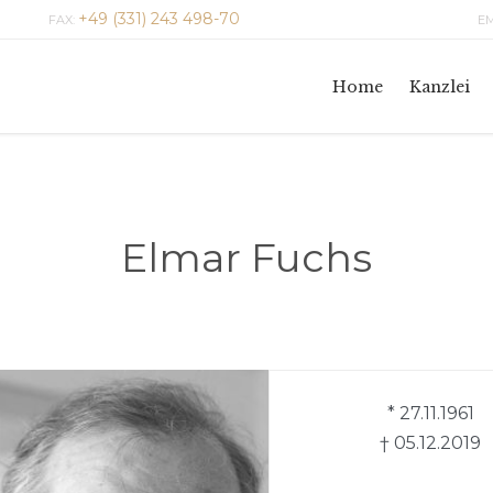
+49 (331) 243 498-70
FAX:
EM
Home
Kanzlei
Elmar Fuchs
* 27.11.1961
† 05.12.2019